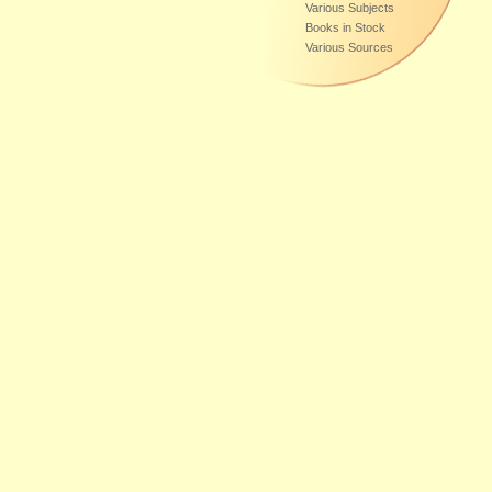
Various Subjects
Books in Stock
Various Sources