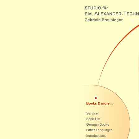
Books & more ...
Service
Book List
German Books
Other Languages
Introductions