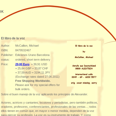
El libro de la voz
Author:
McCallion, Michael
ISBN:
8479532467
Publisher:
Ediciones Urano Barcelona
status:
ordered, short term delivery
Price:
29,00 Euro
= 39,91 USD
= 25,64 GBP = 33,87 CHF
= 37,59 AUD = 3194,11 JPY
(Exchange rates dated 27.06.2011)
Free Shipping Worldwide.
Please ask for my special offers for
bulk orders.
Sobre el buen manejo de la voz aplicando los principios de Alexander.
Actores, actrices y cantantes, locutores y periodistas, pero también políticos,
oradores, profesores, conferenciantes, profesionales de las ventas...; todos
ellos tienen en común que, en mayor o menor medida, dependen de la voz
para ejercer su profesión. La voz es su instrumento de trabajo. Y, como