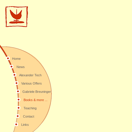
Home
News
Alexander Tech
Various Offers
Gabriele Breuninger
Books & more ...
Teaching
Contact
Links