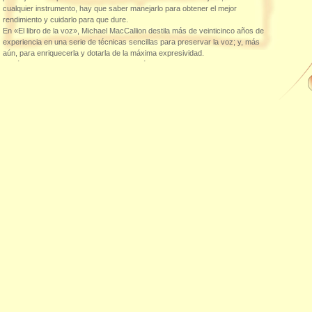
cualquier instrumento, hay que saber manejarlo para obtener el mejor
rendimiento y cuidarlo para que dure.
En «El libro de la voz», Michael MacCallion destila más de veinticinco años de
experiencia en una serie de técnicas sencillas para preservar la voz; y, más
aún, para enriquecerla y dotarla de la máxima expresividad.
Según explica, "el uso de la voz nos exigió a todos un largo aprendizaje: el
potente llanto del recién nacido, nuestros primeros balbuceos, las palabras
aprendidas imitando a nuestros padres, la adquisición de vocabulario y la
capacidad, por fin, de comunicar plenamente nuestras ideas y emociones.
Después, con los años, muchas veces lo olvidamos y damos por supuesto
que ya sabemos utilizarla, que tenemos una voz para siempre, que siempre
será la misma y siempre dispondremos de ella para expresarnos. Pero si
vivimos de nuestra voz, es imperativo que sepamos hacer un buen uso de
ella. Debemos saber cómo se produce, para mejorar la dicción, por ejemplo;
cómo utilizarla con la mayor eficacia, y cómo cuidarla, para evitar perderla
cuando más la necesitamos".
Readers Comments
Perfil del autor
Durante más de veinticinco años, Michael
Weight:
McCallion ha estudiado todos los procesos que
Pages:
324
intervienen en la producción de la voz y se ha
Published:
01.01.1998
convertido en uno de los más destacados
Height:
215 mm
especialistas en el tema. Ha impartido clases a
estudiantes de arte dramático y a actores,
Width:
135 mm
políticos, cantantes, etc. Asimismo, ha enseñado
Thickness:
técnicas de voz durante doce años en la Real
Klick here to order ...
Academia de Arte Dramático de Gran Bretaña, y