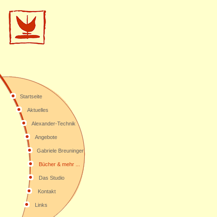
Startseite
Aktuelles
Alexander-Technik
Angebote
Gabriele Breuninger
Bücher & mehr ...
Das Studio
Kontakt
Links