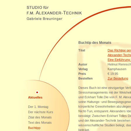
Buchtip des Monats
Titel
Das Richtige ges
Alexander-Tech
Eine Einführung 
Autor
Helmut Rennsc
Verlag
Kamphausen
Preis
€ 19.95
Bestellen
Zur Bestellung
Dieses Buch ist eine einzigartige Ve
Stressmanagements mit der Weisheit 
und Eckhart Tolle.Die von F. M. Alexa
Aktuelles
seine Haltungs- und Bewegungsgewoh
körperliche Gewohnheiten abzulegen:
Der 1. Montag
Nicht-Tun, entspannt. Alexanders 
Der nächste Kurs
bestätigt: Zwischen Eckhart Tolles D
Zitat des Monats
und der Alexander-Technik bestehen v
Text des Monats
wissenschaftliche Studien belegt, d
Buchtipp
beiträgt.