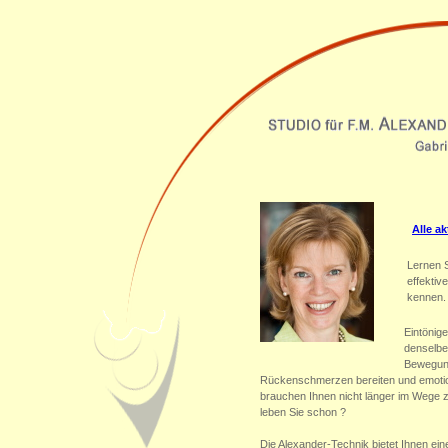
Alle a
Lernen S
effekti
kennen.
Eintönig
denselben
Bewegung
Rückenschmerzen bereiten und emotion
brauchen Ihnen nicht länger im Wege z
leben Sie schon ?
Die Alexander-Technik bietet Ihnen ei