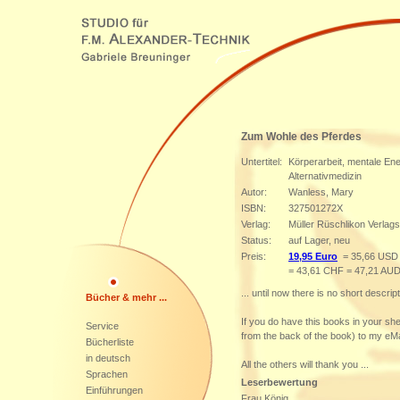
Zum Wohle des Pferdes
Untertitel:
Körperarbeit, mentale Ene
Alternativmedizin
Autor:
Wanless, Mary
ISBN:
327501272X
Verlag:
Müller Rüschlikon Verlag
Status:
auf Lager, neu
Preis:
19,95 Euro
= 35,66 USD 
= 43,61 CHF = 47,21 AU
... until now there is no short descript
Bücher & mehr ...
If you do have this books in your sh
Service
from the back of the book) to my eMa
Bücherliste
in deutsch
All the others will thank you ...
Sprachen
Leserbewertung
Einführungen
Frau König,