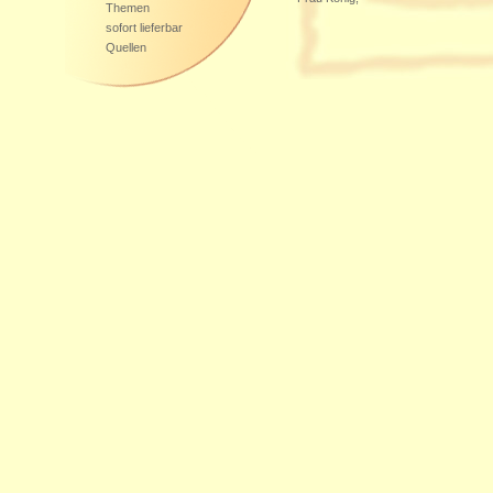
Themen
sofort lieferbar
Quellen
Weitere Bezugsquellen:
DE-60599
,